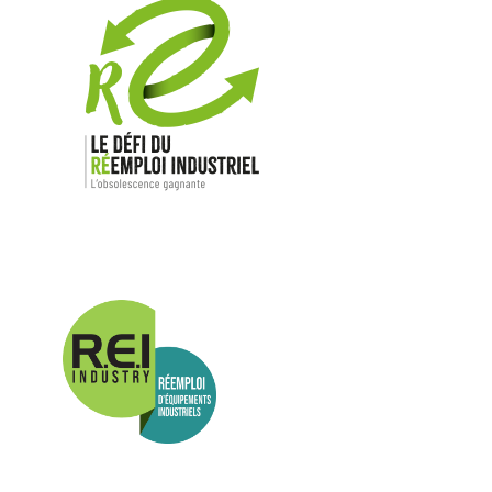
Nos mar
Allen-Bradl
Indramat
ABB
Lenze
Schneider