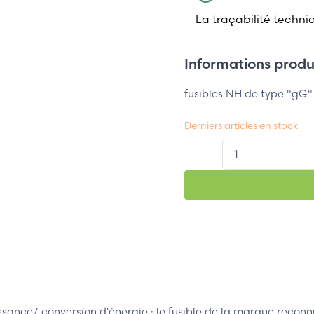
La traçabilité techni
Informations produi
fusibles NH de type "
Derniers articles en stock
QT.
uissance/ conversion d'énergie : le fusible de la marque r