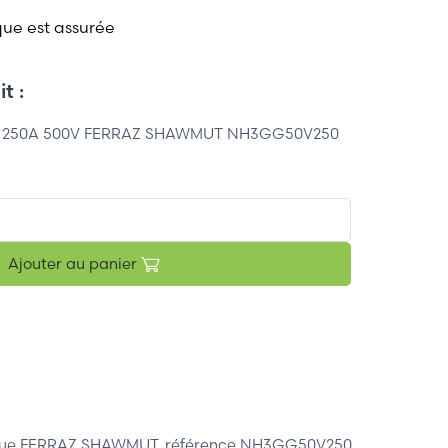
que est assurée
t :
gG" 250A 500V FERRAZ SHAWMUT NH3GG50V250
Ajouter au panier
econnue FERRAZ SHAWMUT, référence NH3GG50V250.