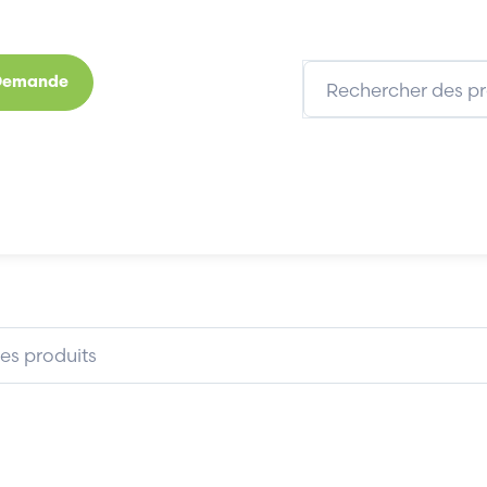
 Demande
s
Marques
Qui sommes-nous
Expertises
FERRAZ SHAWMUT NH3GG50V250
FERRAZ SHAWMUT NH3GG50V25