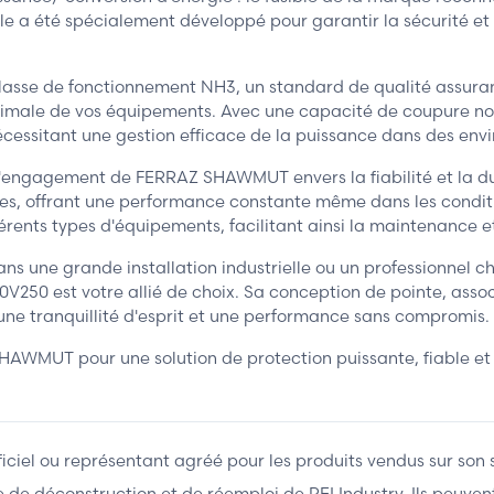
e a été spécialement développé pour garantir la sécurité et l'
asse de fonctionnement NH3, un standard de qualité assura
 optimale de vos équipements. Avec une capacité de coupure n
écessitant une gestion efficace de la puissance dans des en
'engagement de FERRAZ SHAWMUT envers la fiabilité et la du
es, offrant une performance constante même dans les condition
ents types d'équipements, facilitant ainsi la maintenance et l
 une grande installation industrielle ou un professionnel ch
250 est votre allié de choix. Sa conception de pointe, ass
une tranquillité d'esprit et une performance sans compromis.
WMUT pour une solution de protection puissante, fiable et 
fficiel ou représentant agréé pour les produits vendus sur son 
ière de déconstruction et de réemploi de REI Industry. Ils peuv