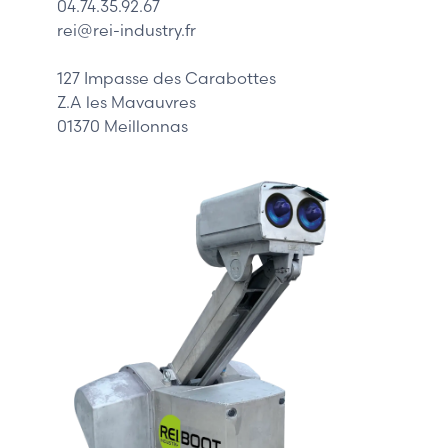
04.74.35.92.67
Siemens
rei@rei-industry.fr
Philips
DELL
127 Impasse des Carabottes
Z.A les Mavauvres
01370 Meillonnas