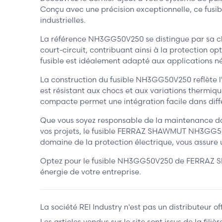
Conçu avec une précision exceptionnelle, ce fusibl
industrielles.
La référence NH3GG50V250 se distingue par sa cl
court-circuit, contribuant ainsi à la protection
fusible est idéalement adapté aux applications n
La construction du fusible NH3GG50V250 reflète l
est résistant aux chocs et aux variations thermiqu
compacte permet une intégration facile dans différ
Que vous soyez responsable de la maintenance dans
vos projets, le fusible FERRAZ SHAWMUT NH3GG50V
domaine de la protection électrique, vous assure 
Optez pour le fusible NH3GG50V250 de FERRAZ SHA
énergie de votre entreprise.
La société REI Industry n'est pas un distributeur o
Les articles vendus sur le site sont issus de la fil