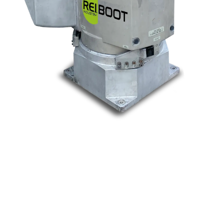
Nos marques
Allen-Bradley
Indramat
ABB
Lenze
Schneider
Siemens