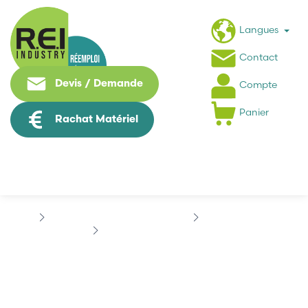
Langues
Contact
Devis / Demande
Compte
Panier
Rachat Matériel
Puissance / Conversion energie
FERRAZ SHAWMUT
FERRAZ SHAWMUT V77965
FERRAZ SHAWMUT
V77965