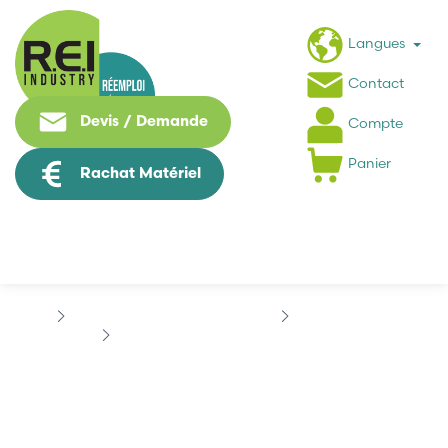
Langues
Contact
Devis / Demande
Compte
Panier
Rachat Matériel
Puissance / Conversion energie
FERRAZ SHAWMUT
FERRAZ SHAWMUT PC31UD69V500TF
FERRAZ SHAWMUT
PC31UD69V500TF