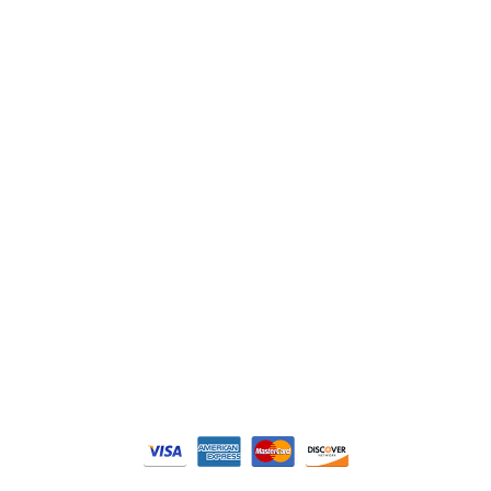
Lenze
Schneider
Siemens
Philips
DELL
Nos catégories
Contrôle Commande
Hmi / Affichage
Puissance / Conversion energie
© Tous droits réservés. Réalisé par
N2M Solution