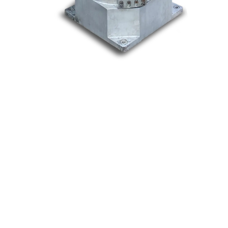
Nos marques
Allen-Bradley
Indramat
ABB
Lenze
Schneider
Siemens
Philips
DELL
Nos catégories