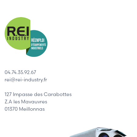
04.74.35.92.67
rei@rei-industry.fr
127 Impasse des Carabottes
Z.A les Mavauvres
01370 Meillonnas