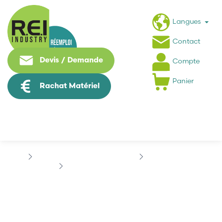
Langues
Contact
Devis / Demande
Compte
Panier
Rachat Matériel
Puissance / Conversion energie
FERRAZ SHAWMUT
FERRAZ SHAWMUT A50QS50-4Y
FERRAZ SHAWMUT
A50QS50-4Y