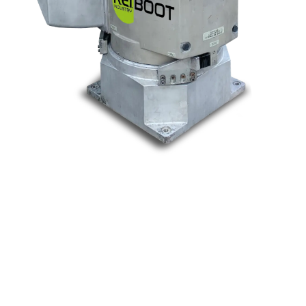
Nos marques
Allen-Bradley
Indramat
ABB
Lenze
Schneider
Siemens