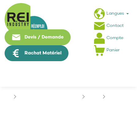
Langues
Contact
Devis / Demande
Compte
Panier
Rachat Matériel
Puissance / Conversion energie
LENZE
LENZE 743E3
LENZE 743E3