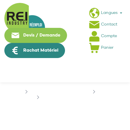
Langues
Contact
Devis / Demande
Compte
Panier
Rachat Matériel
Machine Speciale / Carte Metier
STAUBLI
STAUBLI ROBOT TX60 - CS8C
STAUBLI ROBOT TX60 -
CS8C