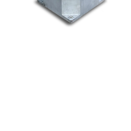
Nos marques
Allen-Bradley
Indramat
ABB
Lenze
Schneider
Siemens
Philips
DELL
Nos catégories
Contrôle Commande