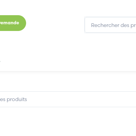
 Demande
s
Marques
Qui sommes-nous
Expertises
TP80
STAUBLI TP80