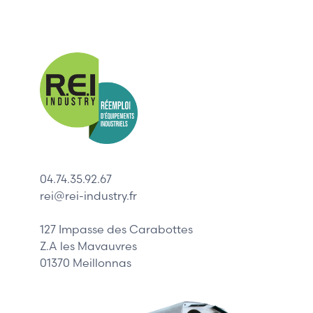
Nos mar
Allen-Bradl
Indramat
ABB
Lenze
Schneider
04.74.35.92.67
Siemens
rei@rei-industry.fr
Philips
DELL
127 Impasse des Carabottes
Z.A les Mavauvres
01370 Meillonnas