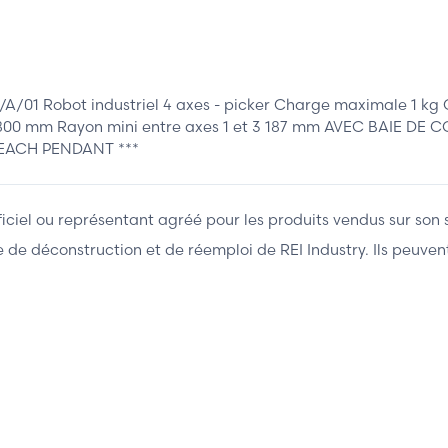
1 Robot industriel 4 axes - picker Charge maximale 1 kg C
t 3 800 mm Rayon mini entre axes 1 et 3 187 mm AVEC BAIE
TEACH PENDANT ***
fficiel ou représentant agréé pour les produits vendus sur son 
ière de déconstruction et de réemploi de REI Industry. Ils peuv